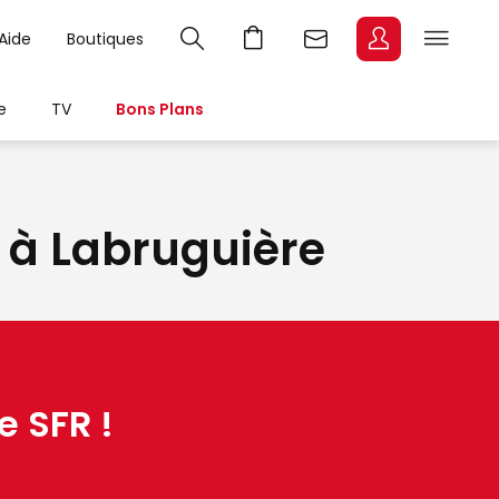
Aide
Boutiques
e
TV
Bons Plans
t à Labruguière
e SFR !