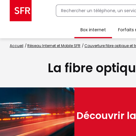
Box internet
Forfaits
Client Box SFR, ajouter une offre Maison Sécurisée
Accueil
Réseau Internet et Mobile SFR
Couverture fibre optique et t
La fibre optiq
Découvrir la