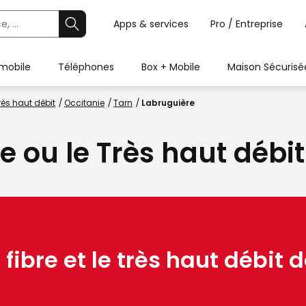
Apps & services
Pro / Entreprise
 mobile
Téléphones
Box + Mobile
Maison Sécurisé
rès haut débit
Occitanie
Tarn
Labruguière
ue ou le Très haut débi
 fibre et le très haut débit d