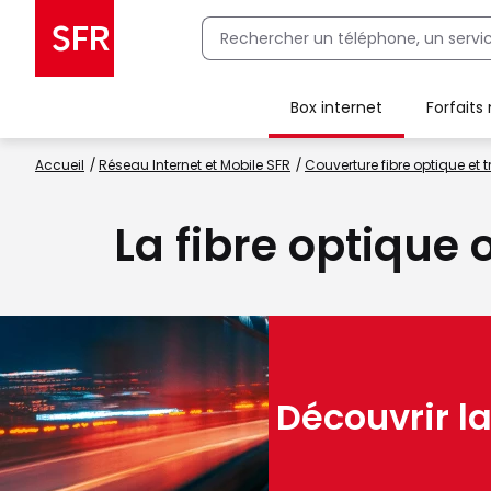
Box internet
Forfaits
Client Box SFR, ajouter une offre Maison Sécurisée
Accueil
Réseau Internet et Mobile SFR
Couverture fibre optique et t
La fibre optique 
Découvrir la