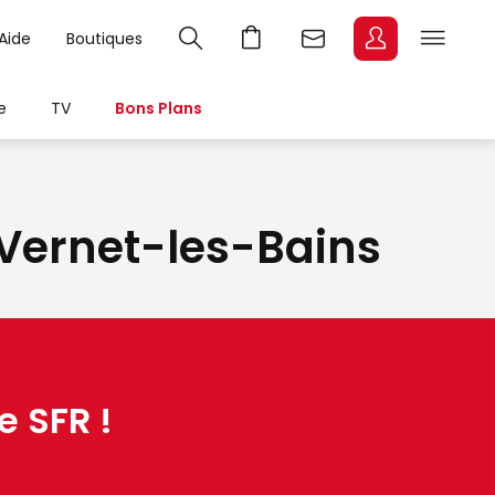
Aide
Boutiques
e
TV
Bons Plans
à Vernet-les-Bains
e SFR !