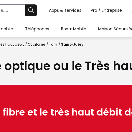
Apps & services
Pro / Entreprise
 mobile
Téléphones
Box + Mobile
Maison Sécurisé
rès haut débit
Occitanie
Tarn
Saint-Juéry
e optique ou le Très ha
 fibre et le très haut débit d