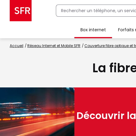
Box internet
Forfaits
Client Box SFR, ajouter une offre Maison Sécurisée
Accueil
Réseau Internet et Mobile SFR
Couverture fibre optique et t
La fibr
Découvrir la