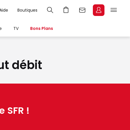
Aide
Boutiques
e
TV
Bons Plans
ut débit
e SFR !