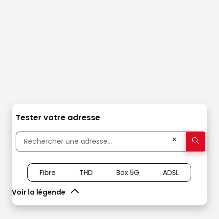
Tester votre adresse
✕
Fibre
THD
Box 5G
ADSL
Voir la légende