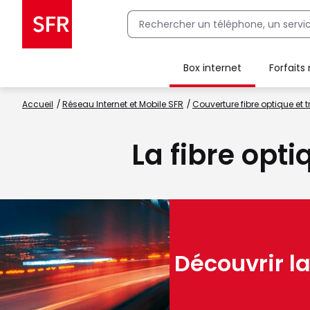
Box internet
Forfaits
Client Box SFR, ajouter une offre Maison Sécurisée
Accueil
Réseau Internet et Mobile SFR
Couverture fibre optique et t
La fibre opti
Découvrir la