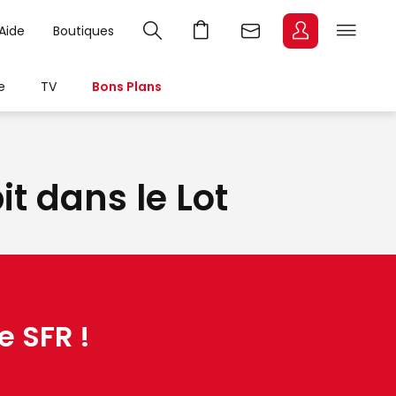
Aide
Boutiques
e
TV
Bons Plans
it dans le Lot
e SFR !