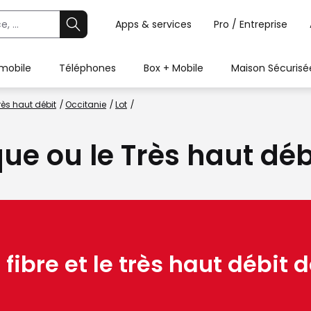
Apps & services
Pro / Entreprise
 mobile
Téléphones
Box + Mobile
Maison Sécurisé
rès haut débit
Occitanie
Lot
que ou le Très haut déb
 fibre et le très haut débit d