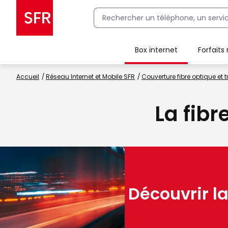
Box internet
Forfaits
Client Box SFR, ajouter une offre Maison Sécurisée
Accueil
Réseau Internet et Mobile SFR
Couverture fibre optique et t
La fibr
Découvrir la