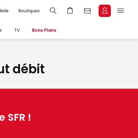
Aide
Boutiques
e
TV
Bons Plans
ut débit
e SFR !