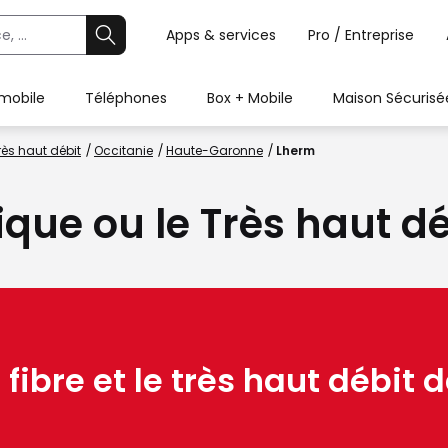
Apps & services
Pro / Entreprise
 mobile
Téléphones
Box + Mobile
Maison Sécurisé
rès haut débit
Occitanie
Haute-Garonne
Lherm
tique ou le Très haut d
 fibre et le très haut débit d