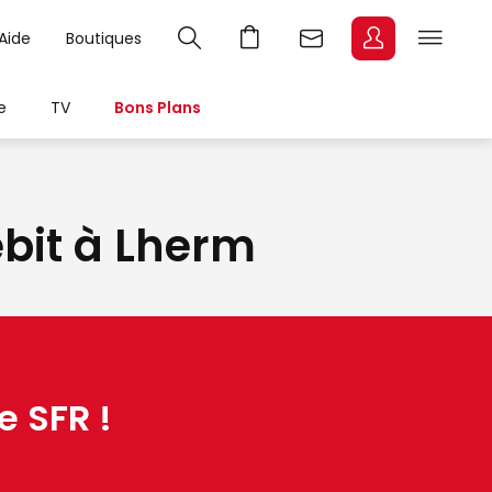
Aide
Boutiques
e
TV
Bons Plans
ébit à Lherm
e SFR !