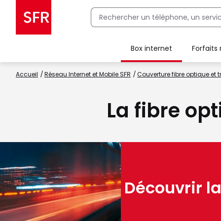
Box internet
Forfaits
Client Box SFR, ajouter une offre Maison Sécurisée
Accueil
Réseau Internet et Mobile SFR
Couverture fibre optique et t
La fibre op
Découvrir la