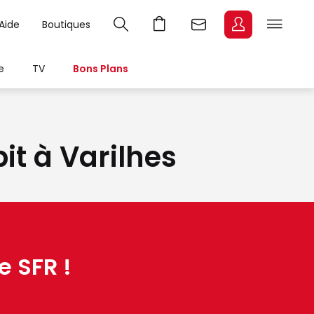
Aide
Boutiques
e
TV
Bons Plans
it à Varilhes
e SFR !