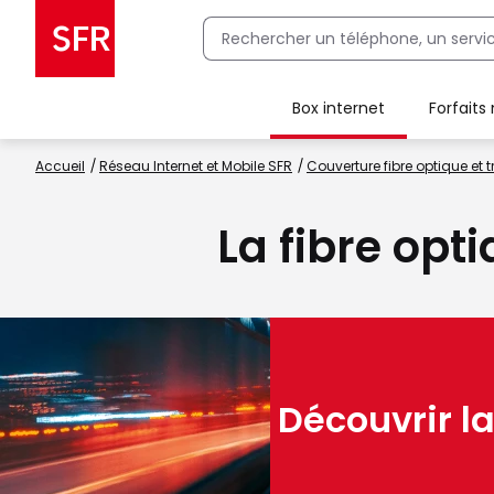
Box internet
Forfaits
Client Box SFR, ajouter une offre Maison Sécurisée
Accueil
Réseau Internet et Mobile SFR
Couverture fibre optique et t
La fibre opt
Découvrir la