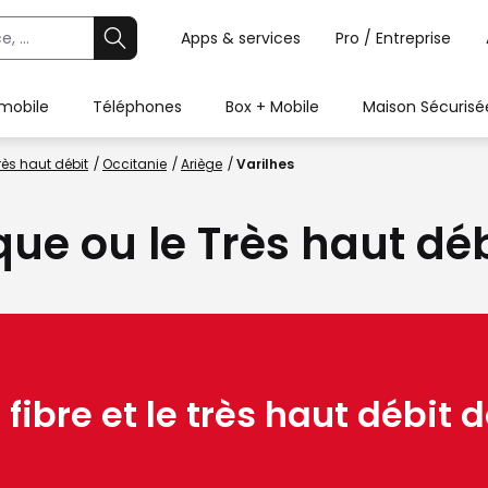
Apps & services
Pro / Entreprise
 mobile
Téléphones
Box + Mobile
Maison Sécurisé
rès haut débit
Occitanie
Ariège
Varilhes
ique ou le Très haut déb
 fibre et le très haut débit d