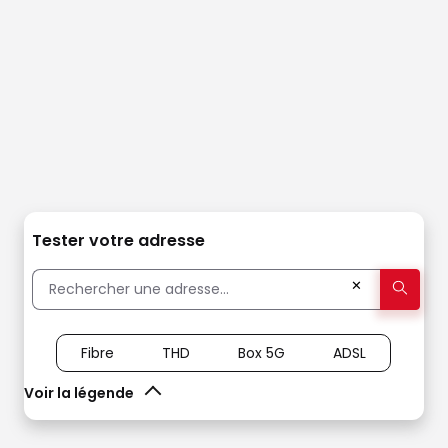
Tester votre adresse
✕
Fibre
THD
Box 5G
ADSL
Voir la légende