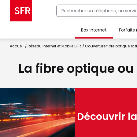
Box internet
Forfaits
Client Box SFR, ajouter une offre Maison Sécurisée
Accueil
Réseau Internet et Mobile SFR
Couverture fibre optique et t
La fibre optique o
Découvrir la