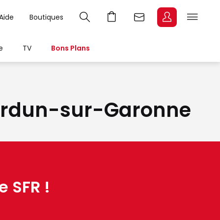
Aide
Boutiques
e
TV
Bons Plans
 Verdun-sur-Garonne
e SFR !