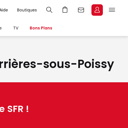
Aide
Boutiques
e
TV
Bons Plans
arrières-sous-Poissy
e SFR !