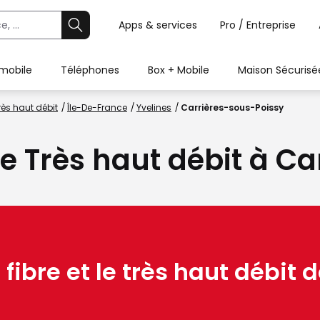
Apps & services
Pro / Entreprise
 mobile
Téléphones
Box + Mobile
Maison Sécurisé
rès haut débit
Île-De-France
Yvelines
Carrières-sous-Poissy
 le Très haut débit à C
 fibre et le très haut débit d