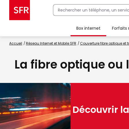
Box internet
Forfaits
Client Box SFR, ajouter une offre Maison Sécurisée
Accueil
Réseau Internet et Mobile SFR
Couverture fibre optique et t
La fibre optique ou
Découvrir la