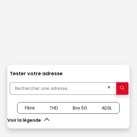
Tester votre adresse
✕
Fibre
THD
Box 5G
ADSL
Voir la légende