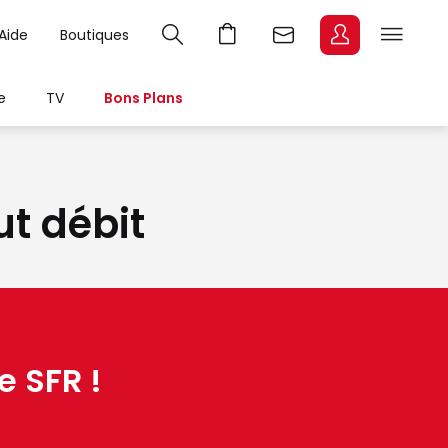
Aide
Boutiques
e
TV
Bons Plans
ut débit
e SFR !