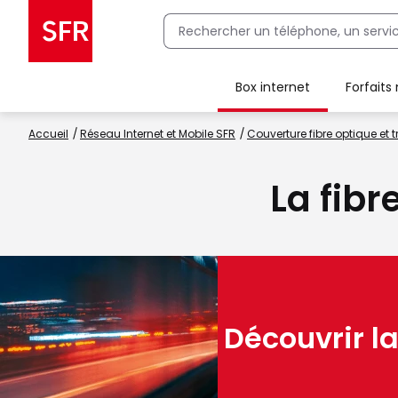
Box internet
Forfaits
Client Box SFR, ajouter une offre Maison Sécurisée
Accueil
Réseau Internet et Mobile SFR
Couverture fibre optique et t
La fibr
Découvrir la