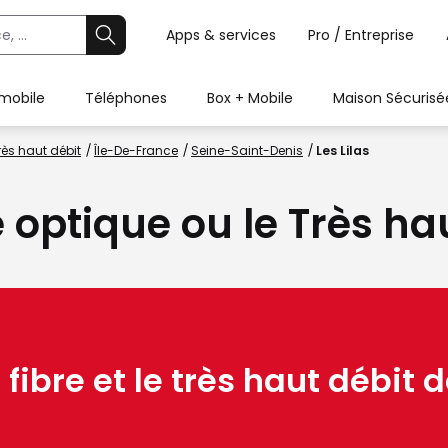
Apps & services
Pro / Entreprise
 mobile
Téléphones
Box + Mobile
Maison Sécurisé
rès haut débit
Île-De-France
Seine-Saint-Denis
Les Lilas
e optique ou le Très ha
 fibre et le très haut débit d