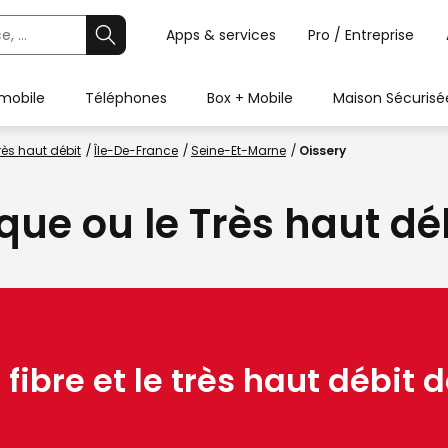
Apps & services
Pro / Entreprise
 mobile
Téléphones
Box + Mobile
Maison Sécurisé
rès haut débit
Île-De-France
Seine-Et-Marne
Oissery
ique ou le Très haut dé
 fibre et le très haut débit d