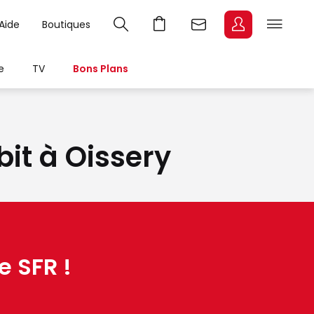
Aide
Boutiques
e
TV
Bons Plans
bit à Oissery
e SFR !