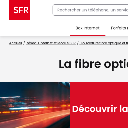
Box internet
Forfaits
Client Box SFR, ajouter une offre Maison Sécurisée
Accueil
Réseau Internet et Mobile SFR
Couverture fibre optique et t
La fibre opt
Découvrir la