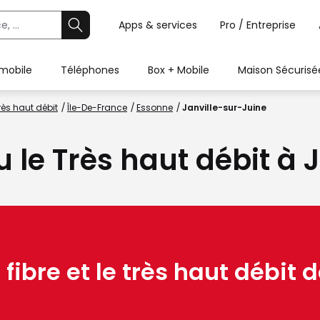
Apps & services
Pro / Entreprise
 mobile
Téléphones
Box + Mobile
Maison Sécurisé
rès haut débit
Île-De-France
Essonne
Janville-sur-Juine
u le Très haut débit à
 fibre et le très haut débit d