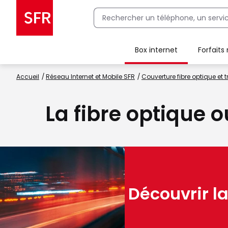
Box internet
Forfaits
Client Box SFR, ajouter une offre Maison Sécurisée
Accueil
Réseau Internet et Mobile SFR
Couverture fibre optique et t
La fibre optique o
Découvrir la