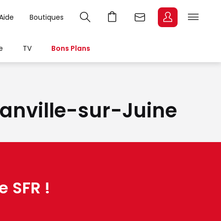
Aide
Boutiques
e
TV
Bons Plans
 Janville-sur-Juine
e SFR !