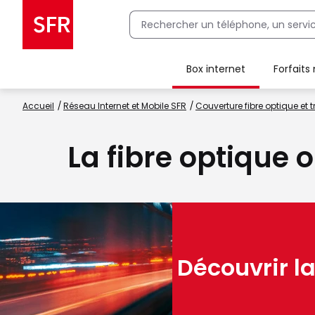
Box internet
Forfaits
Client Box SFR, ajouter une offre Maison Sécurisée
Accueil
Réseau Internet et Mobile SFR
Couverture fibre optique et t
La fibre optique 
Découvrir la