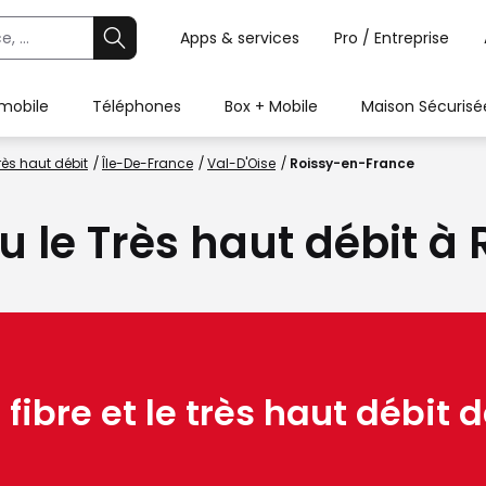
Apps & services
Pro / Entreprise
 mobile
Téléphones
Box + Mobile
Maison Sécurisé
rès haut débit
Île-De-France
Val-D'Oise
Roissy-en-France
ou le Très haut débit 
 fibre et le très haut débit d