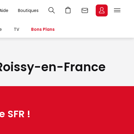
Aide
Boutiques
e
TV
Bons Plans
à Roissy-en-France
e SFR !