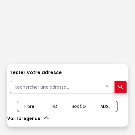
Tester votre adresse
✕
Fibre
THD
Box 5G
ADSL
Voir la légende