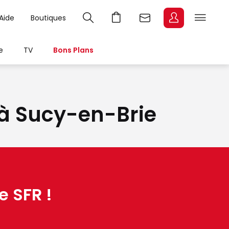
Aide
Boutiques
e
TV
Bons Plans
t à Sucy-en-Brie
e SFR !