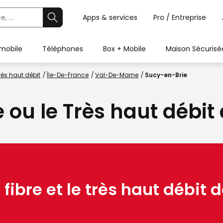
Apps & services
Pro / Entreprise
 mobile
Téléphones
Box + Mobile
Maison Sécurisé
rès haut débit
Île-De-France
Val-De-Marne
Sucy-en-Brie
e ou le Très haut débi
 fibre et le très haut débit d