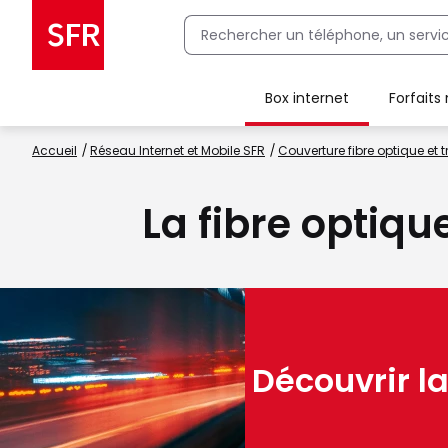
Box internet
Forfaits
Client Box SFR, ajouter une offre Maison Sécurisée
Accueil
Réseau Internet et Mobile SFR
Couverture fibre optique et t
La fibre optiqu
Découvrir la