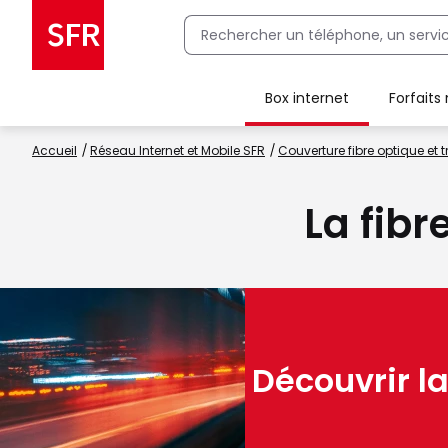
Box internet
Forfaits
Client Box SFR, ajouter une offre Maison Sécurisée
Accueil
Réseau Internet et Mobile SFR
Couverture fibre optique et t
La fibr
Découvrir la