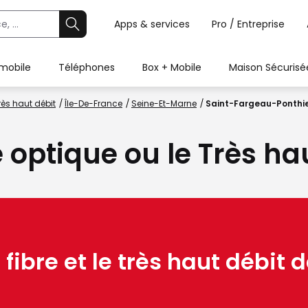
Apps & services
Pro / Entreprise
 mobile
Téléphones
Box + Mobile
Maison Sécurisé
rès haut débit
Île-De-France
Seine-Et-Marne
Saint-Fargeau-Ponthie
e optique ou le Très ha
 fibre et le très haut débit d