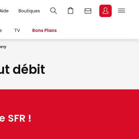
Aide
Boutiques
e
TV
Bons Plans
rry
ut débit
e SFR !