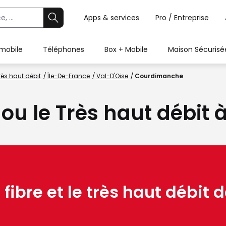
Apps & services
Pro / Entreprise
 mobile
Téléphones
Box + Mobile
Maison Sécurisé
rès haut débit
Île-De-France
Val-D'Oise
Courdimanche
e ou le Très haut débi
 fibre et le très haut débit d