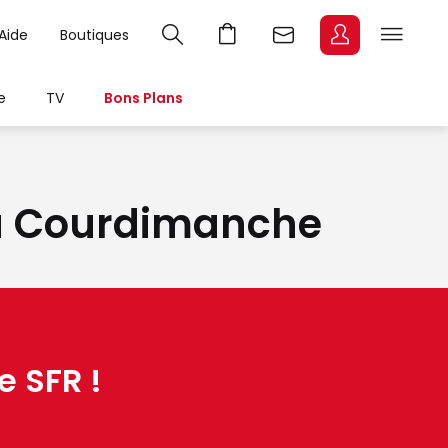
Aide
Boutiques
e
TV
Bons Plans
t à Courdimanche
e SFR !