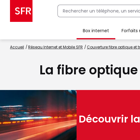
Box internet
Forfaits
Client Box SFR, ajouter une offre Maison Sécurisée
Accueil
Réseau Internet et Mobile SFR
Couverture fibre optique et t
La fibre optiqu
Découvrir la