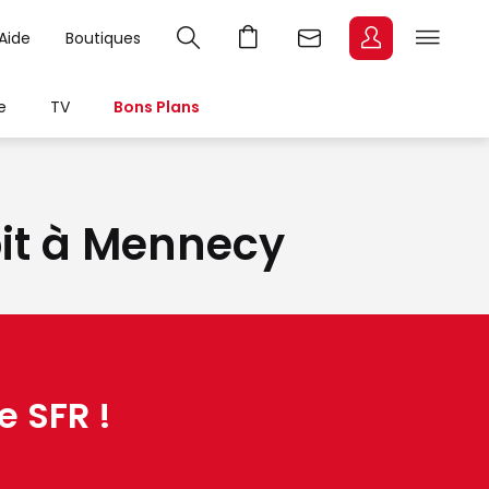
Aide
Boutiques
e
TV
Bons Plans
bit à Mennecy
e SFR !