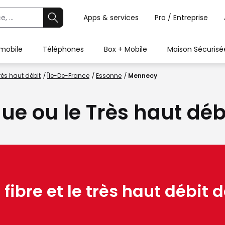
Apps & services
Pro / Entreprise
 mobile
Téléphones
Box + Mobile
Maison Sécurisé
rès haut débit
Île-De-France
Essonne
Mennecy
ique ou le Très haut dé
 fibre et le très haut débit d