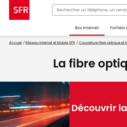
Box internet
Forfaits
Client Box SFR, ajouter une offre Maison Sécurisée
Accueil
Réseau Internet et Mobile SFR
Couverture fibre optique et t
La fibre opt
Découvrir la